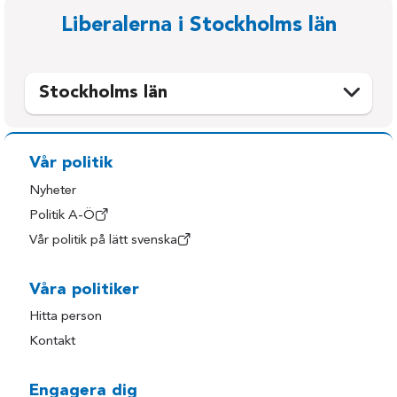
Liberalerna i Stockholms län
Stockholms län
Botkyrka
Sollentuna
Danderyd
Solna
Vår politik
Ekerö
Stockholms stad
Nyheter
Haninge
Sundbyberg
Politik A-Ö
Vår politik på lätt svenska
Huddinge
Södertälje
Järfälla
Tyresö
Våra politiker
Lidingö
Täby
Hitta person
Nacka
Upplands Bro
Kontakt
Norrtälje
Upplands Väsby
Nykvarn
Vallentuna
Engagera dig