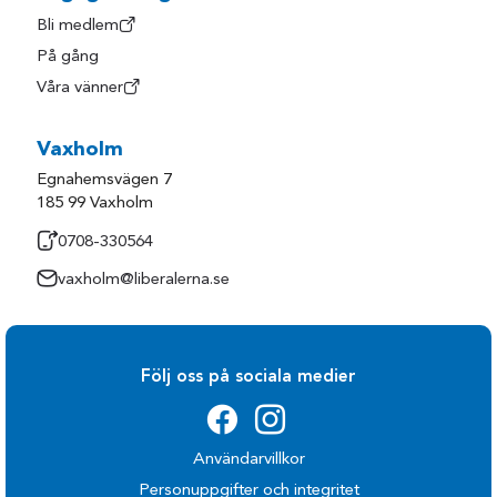
Nynäshamn
Vaxholm
Bli medlem
Salem
Värmdö
På gång
Våra vänner
Sigtuna
Österåker
Vaxholm
Egnahemsvägen 7
185 99 Vaxholm
0708-330564
vaxholm@liberalerna.se
Följ oss på sociala medier
Användarvillkor
Personuppgifter och integritet